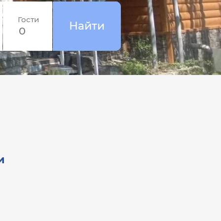
Гости
и