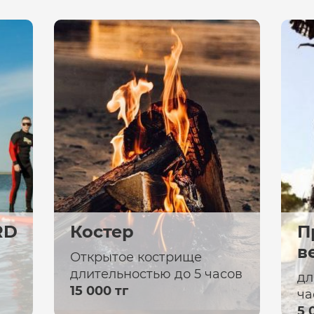
RD
Костер
П
в
Открытое кострище
длительностью до 5 часов
дл
15 000 тг
ча
5 