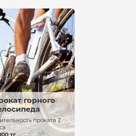
рокат горного
елосипеда
ительность проката 2
са
000 тг